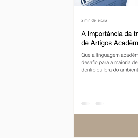
2 min de leitura
A importância da t
de Artigos Acadêm
Que a linguagem acadêm
desafio para a maioria de
dentro ou fora do ambien
universitário - não é nen
novidade. Parece...