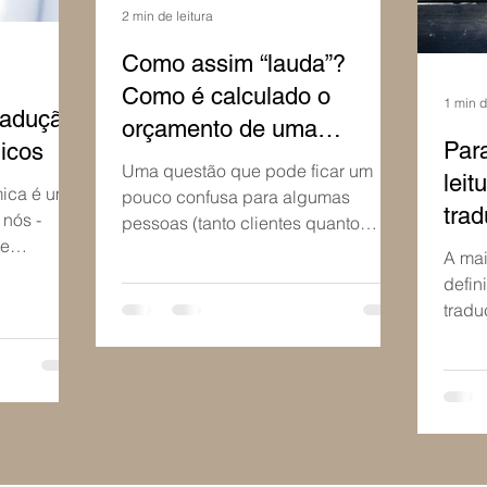
2 min de leitura
Como assim “lauda”?
Como é calculado o
1 min d
radução
orçamento de uma
Para
icos
tradução.
Uma questão que pode ficar um
leit
ica é um
pouco confusa para algumas
trad
 nós -
pessoas (tanto clientes quanto
te
tradutores iniciantes) quando
A mai
huma
falamos em...
defin
tradu
pesso
essa..