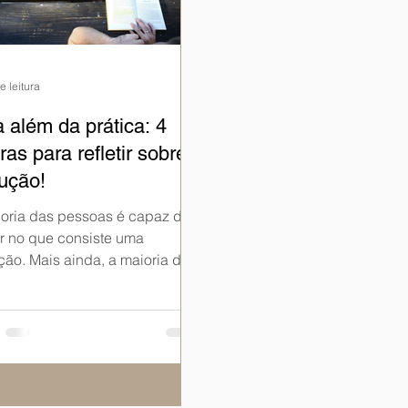
e leitura
 além da prática: 4
uras para refletir sobre
ução!
oria das pessoas é capaz de
ir no que consiste uma
ção. Mais ainda, a maioria das
as seria capaz de sintetizar
.