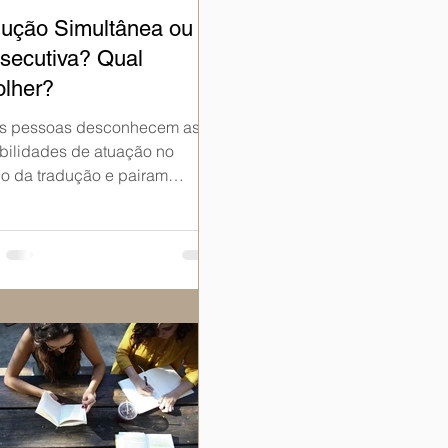
dução Simultânea ou
secutiva? Qual
olher?
as pessoas desconhecem as
bilidades de atuação no
 da tradução e pairam
as importantes no ar. Uma
nte comum é:...