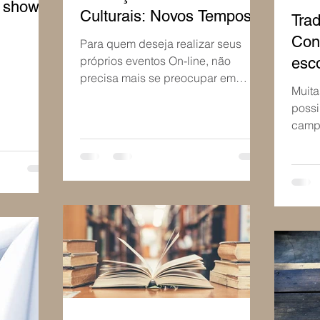
o show
Culturais: Novos Tempos
Tra
Con
Para quem deseja realizar seus
próprios eventos On-line, não
esc
precisa mais se preocupar em
Muit
procurar em vários lugares por
possi
serviços como criaç
campo
dúvid
basta